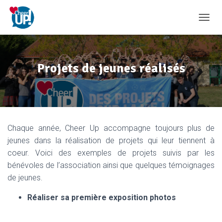
D
É
P
L
I
Projets de jeunes réalisés
E
R
L
A
N
A
Chaque année, Cheer Up accompagne toujours plus de
V
I
jeunes dans la réalisation de projets qui leur tiennent à
G
coeur. Voici des exemples de projets suivis par les
A
bénévoles de l’association ainsi que quelques témoignages
T
I
de jeunes.
O
N
Réaliser sa première exposition photos