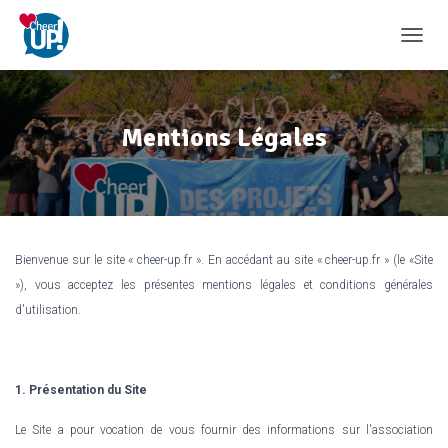
D
É
P
L
I
Mentions Légales
E
R
L
A
N
A
V
Bienvenue sur le site « cheer-up.fr ». En accédant au site « cheer-up.fr » (le «Site
I
»), vous acceptez les présentes mentions légales et conditions générales
G
d'utilisation.
A
T
I
O
1. Présentation du Site
N
Le Site a pour vocation de vous fournir des informations sur l'association