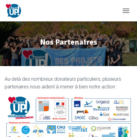
D
É
P
L
I
Nos Partenaires
E
R
L
A
N
A
Au-delà des nombreux donateurs particuliers, plusieurs
V
I
partenaires nous aident à mener à bien notre action :
G
A
T
I
O
N