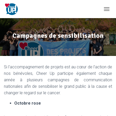
D
É
P
L
I
Campagnes de sensibilisation
E
R
L
A
N
A
Si l’accompagnement de projets est au cœur de l’action de
V
I
nos bénévoles, Cheer Up participe également chaque
G
année à plusieurs campagnes de communication
A
nationales afin de sensibiliser le grand public à la cause et
T
I
changer le regard sur le cancer.
O
N
Octobre rose